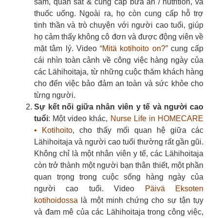
sắm, quan sát & cung cấp bữa ăn / nutrition, và
thuốc uống. Ngoài ra, họ còn cung cấp hỗ trợ
tinh thần và trò chuyện với người cao tuổi, giúp
họ cảm thấy không cô đơn và được động viên về
mặt tâm lý. Video
“Mitä kotihoito on?”
cung cấp
cái nhìn toàn cảnh về công việc hàng ngày của
các Lähihoitaja, từ những cuộc thăm khách hàng
cho đến việc bảo đảm an toàn và sức khỏe cho
từng người.
Sự kết nối giữa nhân viên y tế và người cao
tuổi
: Một video khác,
Nurse Life in HOMECARE
• Kotihoito
, cho thấy mối quan hệ giữa các
Lähihoitaja và người cao tuổi thường rất gần gũi.
Không chỉ là một nhân viên y tế, các Lähihoitaja
còn trở thành một người bạn thân thiết, một phần
quan trọng trong cuộc sống hàng ngày của
người cao tuổi.
Video
Päivä Eksoten
kotihoidossa
là một minh chứng cho sự tận tụy
và đam mê của các Lähihoitaja trong công việc,