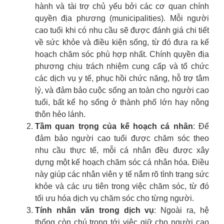
hành và tài trợ chủ yếu bởi các cơ quan chính
quyền địa phương (municipalities). Mỗi người
cao tuổi khi có nhu cầu sẽ được đánh giá chi tiết
về sức khỏe và điều kiện sống, từ đó đưa ra kế
hoạch chăm sóc phù hợp nhất. Chính quyền địa
phương chịu trách nhiệm cung cấp và tổ chức
các dịch vụ y tế, phục hồi chức năng, hỗ trợ tâm
lý, và đảm bảo cuộc sống an toàn cho người cao
tuổi, bất kể họ sống ở thành phố lớn hay nông
thôn hẻo lánh.
Tầm quan trọng của kế hoạch cá nhân
: Để
đảm bảo người cao tuổi được chăm sóc theo
nhu cầu thực tế, mỗi cá nhân đều được xây
dựng một kế hoạch chăm sóc cá nhân hóa. Điều
này giúp các nhân viên y tế nắm rõ tình trạng sức
khỏe và các ưu tiên trong việc chăm sóc, từ đó
tối ưu hóa dịch vụ chăm sóc cho từng người.
Tính nhân văn trong dịch vụ
: Ngoài ra, hệ
thống còn chú trọng tới việc giữ cho người cao