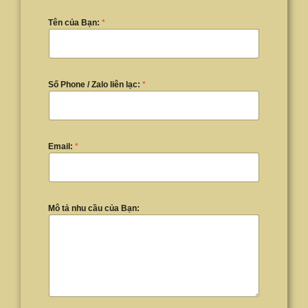
Tên của Bạn:
*
Số Phone / Zalo liên lạc:
*
Email:
*
Mô tả nhu cầu của Bạn: