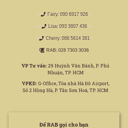
Fairy: 090 6917 926
Lisa: 093 3807 436
Cherry: 086 5614 381
RAB: 028 7303 3036
VP Tư vấn:
29 Huỳnh Văn Bánh, P. Phú
Nhuận, TP. HCM
VPKD:
G-Office, Tòa nhà Hà Đô Airport,
Số 2 Hồng Hà, P. Tân Sơn Hoà, TP. HCM
Để RAB gọi cho bạn