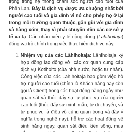
trọng trong hệ thống chăm sóc người cao tuổi của
Phần Lan.
Đây là dịch vụ được ưa chuộng nhất bởi
người cao tuổi và gia đình vì nó cho phép họ ở lại
trong môi trường quen thuộc, gần gũi với gia đình
và hàng xóm, thay vì phải chuyển đến các cơ sở y
tế xa lạ.
Các nhân viên y tế cộng đồng (
Lähihoitaja
)
đóng vai trò chính trong việc thực hiện dịch vụ này.
Nhiệm vụ của các Lähihoitaja
: Lähihoitaja ký
hợp đồng lao động với các cơ quan cung cấp
dịch vụ Kotihoito (của nhà nước, hoặc tư nhân).
Công việc của các Lähihoitaja bao gồm việc hỗ
trợ người cao tuổi (chính là Khách hàng hay còn
gọi là Client) trong các hoạt động hàng ngày như
quan sát và thúc đẩy sự tự phục vụ của người
cao tuổi (thúc đẩy sự minh mẫn, tự di chuyển, và
tự phục vụ là điều vô cùng quan trọng và đầy ý
nghĩa trong nghề này), hỗ trợ các hoạt động vệ
sinh hằng ngày, quan sát điều kiện sống, mua