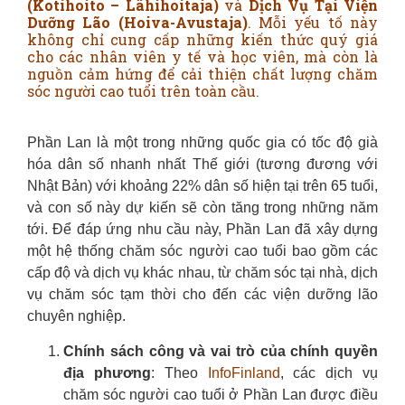
(Kotihoito – Lähihoitaja)
và
Dịch Vụ Tại Viện
Dưỡng Lão (Hoiva-Avustaja)
. Mỗi yếu tố này
không chỉ cung cấp những kiến thức quý giá
cho các nhân viên y tế và học viên, mà còn là
nguồn cảm hứng để cải thiện chất lượng chăm
sóc người cao tuổi trên toàn cầu.
Phần Lan là một trong những quốc gia có tốc độ già
hóa dân số nhanh nhất Thế giới (tương đương với
Nhật Bản) với khoảng 22% dân số hiện tại trên 65 tuổi,
và con số này dự kiến sẽ còn tăng trong những năm
tới. Để đáp ứng nhu cầu này, Phần Lan đã xây dựng
một hệ thống chăm sóc người cao tuổi bao gồm các
cấp độ và dịch vụ khác nhau, từ chăm sóc tại nhà, dịch
vụ chăm sóc tạm thời cho đến các viện dưỡng lão
chuyên nghiệp.
Chính sách công và vai trò của chính quyền
địa phương
: Theo
InfoFinland
, các dịch vụ
chăm sóc người cao tuổi ở Phần Lan được điều