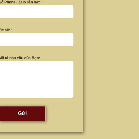
Số Phone / Zalo liên lạc:
*
Email:
*
Mô tả nhu cầu của Bạn:
Gửi