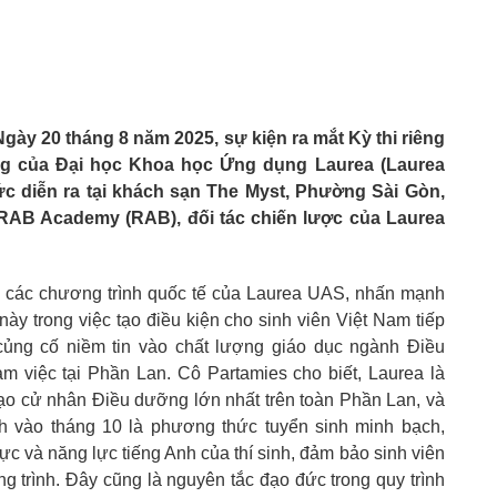
gày 20 tháng 8 năm 2025, sự kiện ra mắt Kỳ thi riêng
g của Đại học Khoa học Ứng dụng Laurea (Laurea
ức diễn ra tại khách sạn The Myst, Phường Sài Gòn,
 RAB Academy (RAB), đối tác chiến lược của Laurea
 các chương trình quốc tế của Laurea UAS, nhấn mạnh
ày trong việc tạo điều kiện cho sinh viên Việt Nam tiếp
 củng cố niềm tin vào chất lượng giáo dục ngành Điều
m việc tại Phần Lan. Cô Partamies cho biết, Laurea là
ạo cử nhân Điều dưỡng lớn nhất trên toàn Phần Lan, và
inh vào tháng 10 là phương thức tuyển sinh minh bạch,
c và năng lực tiếng Anh của thí sinh, đảm bảo sinh viên
g trình. Đây cũng là nguyên tắc đạo đức trong quy trình