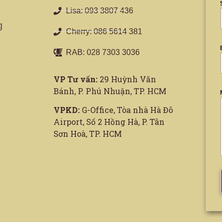
Lisa: 093 3807 436
g
Cherry: 086 5614 381
RAB: 028 7303 3036
VP Tư vấn:
29 Huỳnh Văn
Bánh, P. Phú Nhuận, TP. HCM
VPKD:
G-Office, Tòa nhà Hà Đô
Airport, Số 2 Hồng Hà, P. Tân
Sơn Hoà, TP. HCM