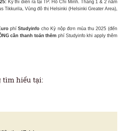
25:
Kỳ thi diễn ra tại TP. Hồ Chí Minh. Tháng 1 & 2 năm
Tikkurila, Vùng đô thị Helsinki (Helsinki Greater Area),
Euro
phí
Studyinfo
cho Kỳ nộp đơn mùa thu 2025 (đến
NG cần thanh toán thêm
phí Studyinfo khi apply thêm
 tìm hiểu tại: