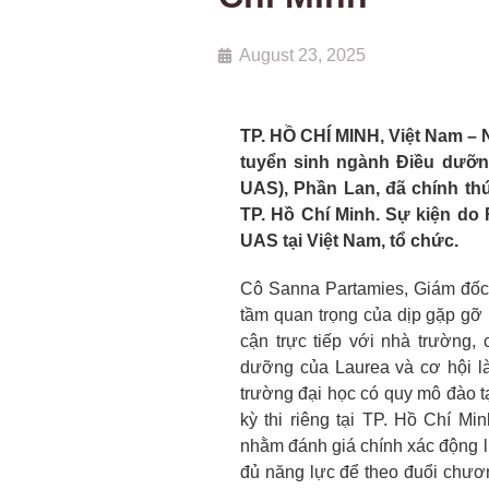
August 23, 2025
TP. HỒ CHÍ MINH, Việt Nam – N
tuyển sinh ngành Điều dưỡn
UAS), Phần Lan, đã chính th
TP. Hồ Chí Minh. Sự kiện do
UAS tại Việt Nam, tổ chức.
Cô Sanna Partamies, Giám đốc
tầm quan trọng của dịp gặp gỡ n
cận trực tiếp với nhà trường,
dưỡng của Laurea và cơ hội là
trường đại học có quy mô đào t
kỳ thi riêng tại TP. Hồ Chí M
nhằm đánh giá chính xác động lự
đủ năng lực để theo đuổi chươn