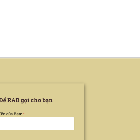
Để RAB gọi cho bạn
Tên của Bạn:
*