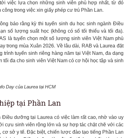
tới việc lựa chọn những sinh viên phù hợp nhất, từ đó
 công trong việc xin giấy phép cư trú Phần Lan.
ng báo rằng kỳ thi tuyển sinh du học sinh ngành Điều
n số lượng suất học (không có số tối thiểu và tối đa).
S là tuyển chọn một số lượng sinh viên Việt Nam phù
ay trong mùa Xuân 2026. Về lâu dài, RAB và Laurea đặt
 trình tuyển sinh riêng hàng năm tại Việt Nam, đa dạng
n tối đa cho sinh viên Việt Nam có cơ hội học tập và sinh
nfo Day của Laurea tại HCM
hiệp tại Phần Lan
h Điều dưỡng tại Laurea có việc làm rất cao, nhờ vào uy
ới cựu sinh viên rộng lớn và sự hợp tác chặt chẽ với các
, cơ sở y tế. Đặc biệt, chiến lược đào tạo tiếng Phần Lan