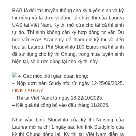
RAB là đối tác truyền thông cho kỳ tuyển sinh và kỳ
thi riêng và là đơn vị đồng tổ chức thi của Laurea
UAS tại Việt Nam. Kỳ thi mở cửa cho tất cả thí sinh
tự do. Thí sinh không cần ký hợp đồng tư vấn Du
học với RAB Academy để tham dự kỳ thi và đến
học tại Laurea. Phí StudyInfo 100 Euros mà thí sinh
đã sử dụng cho kỳ thi Chung, trong mùa tuyển sinh
hiện tại, sẽ được dùng lại cho kỳ thi này.
Các mốc thời gian quan trọng:
– Nộp đơn trên StudyInfo: từ ngày 12-25/09/2025.
LINK TẠI ĐÂY.
– Thi tại Việt Nam: từ ngày 18-22/10/2025.
– Kết quả thi công bố vào đầu tháng 11/2025.
Như vậy: Link StudyInfo của kỳ thi Nursing của
Laurea mở ra chỉ 1 ngày sau khi link StudyInfo của
kỳ thi Chung đóng lại. Kỳ thi tại Việt Nam diễn ra