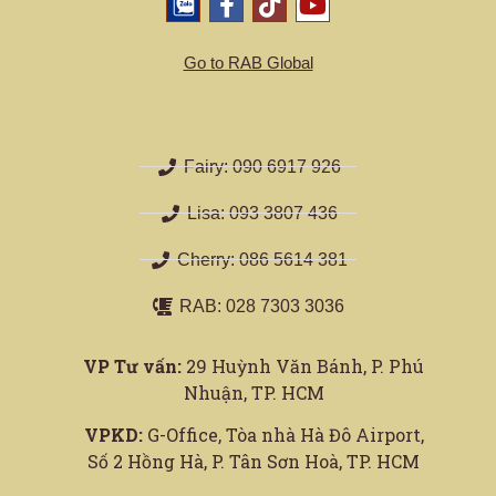
Go to RAB Global
Fairy: 090 6917 926
Lisa: 093 3807 436
Cherry: 086 5614 381
RAB: 028 7303 3036
VP Tư vấn:
29 Huỳnh Văn Bánh, P. Phú
Nhuận, TP. HCM
VPKD:
G-Office, Tòa nhà Hà Đô Airport,
Số 2 Hồng Hà, P. Tân Sơn Hoà, TP. HCM