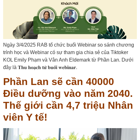
Ngày 3/4/2025 RAB tổ chức buổi Webinar so sánh chương
trình học và Webinar có sự tham gia chia sẻ của Tiktoker
KOL Emily Phạm và Vân Anh Eldemark từ Phần Lan. Dưới
đây là 𝐓𝐡𝐮 𝐡𝐨𝐚̣𝐜𝐡 𝐭𝐮̛̀ 𝐛𝐮𝐨̂̉𝐢 𝐰𝐞𝐛𝐢𝐧𝐚𝐫.
Phần Lan sẽ cần 40000
Điều dưỡng vào năm 2040.
Thế giới cần 4,7 triệu Nhân
viên Y tế!