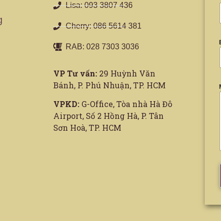
Lisa: 093 3807 436
g
Cherry: 086 5614 381
RAB: 028 7303 3036
VP Tư vấn:
29 Huỳnh Văn
Bánh, P. Phú Nhuận, TP. HCM
VPKD:
G-Office, Tòa nhà Hà Đô
Airport, Số 2 Hồng Hà, P. Tân
Sơn Hoà, TP. HCM