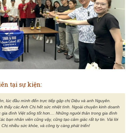
 viên tặng hoa cho RAB team
Đại diện SV phát biểu
ên tại sự kiện:
ên, lúc đầu mình đến trực tiếp gặp chị Diệu và anh Nguyên.
nh thấy các Anh Chị hết sức nhiệt tình. Ngoài chuyện kinh doanh
 gia đình Việt sống tốt hơn.... Những người thân trong gia đình
c bạn nhân viên cũng vậy, cũng tạo cảm giác rất tự tin. Vài lời
Chị nhiều sức khỏe, và công ty càng phát triển!