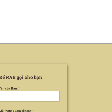
Để RAB gọi cho bạn
Tên của Bạn:
*
Số Phone / Zalo liên lạc:
*