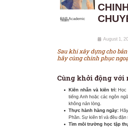
CHINH
CHUYỆ
RAB Academic
Team
August 1, 2
Sau khi xây dựng cho bản 
hãy cùng chinh phục ngoạ
Cùng khởi động với m
Kiên nhẫn và kiên trì:
Học t
tiếng Anh hoặc các ngôn ngữ
không nản lòng.
Thực hành hàng ngày:
Hãy
Phần. Sự kiên trì và đều đặn
Tìm môi trường học tập thự