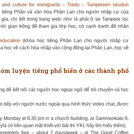
 and culture for immigrants – Tredu – Tampereen seudun
 tiếng Phần và văn hóa Phần Lan cho người nhập cư của
gia, chi tiết trong trang web: như là phải ở tại Tampere lúc
hời gian trống để tham gia lớp học, có cạnh tranh để nhận
 education
(khóa học tiếng Phần Lan cho người nhập cư
óa học về cách hòa nhập vào cộng đồng tại Phần Lan, học về
hóm luyện tiếng phổ biến ở các thành phố
ng để kết nối các người học ngoại ngữ để trò chuyện và học
o tiếp với người nước ngoài qua hình thức video chat, được
y Monday at 6.30 pm in a church building, at Sammonkatu 9,
ä có liên quan mật thiết với bài thi YKI, hãy tìm hiểu thêm).
mpletely free – about 2 days/week – at The Good Coffee