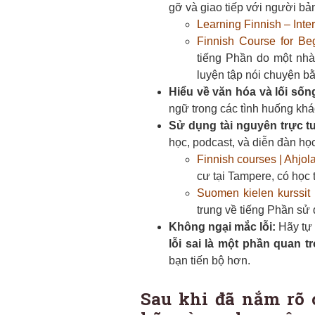
gỡ và giao tiếp với người bả
Learning Finnish – Int
Finnish Course for Be
tiếng Phần do một nhà
luyện tập nói chuyện b
Hiểu về văn hóa và lối số
ngữ trong các tình huống khá
Sử dụng tài nguyên trực t
học, podcast, và diễn đàn họ
Finnish courses | Ahjol
cư tại Tampere, có học t
Suomen kielen kurssit
trung về tiếng Phần sử
Không ngại mắc lỗi:
Hãy tự 
lỗi sai là một phần quan t
bạn tiến bộ hơn.
Sau khi đã nắm rõ c