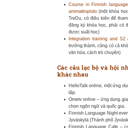
Course in Finnish language
ammattiopisto
(một khóa học
TreDu, có điều kiện để tham 
đăng ký khóa học, phải có t
được suất học)
Integration training and S2
trưởng thành, cũng có cả kh
văn hóa, cách trò chuyện)
Các câu lạc bộ và hội n
khác nhau
HelloTalk online, một ứng dụ
tập.
Ometv online – ứng dụng gia
chọn ngôn ngữ và quốc gia.
Finnish Language Night ever
Jyväskylä (Thành phố Jyväskyl
Finnish Language Cafe – co