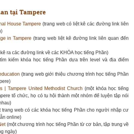
Lan tại Tampere
ional House Tampere
(trang web có liệt kê các đường link liên
n)
age in Tampere
(trang web liệt kê đường link liên quan đến
t kê ra các đường link về các KHÓA học tiếng Phần)
tìm kiếm khóa học tiếng Phần dựa trên level và địa điểm
-education
(trang web giới thiệu chương trình học tiếng Phần
pere)
rs | Tampere United Methodist Church
(một khóa học tiếng
pere tổ chức, họ có tụ hội thành một nhóm để luyện tập nói
nhau)
 trang web có các khóa học tiếng Phần cho người nhập cư
lẫn online)
Net
(một chương trình học tiếng Phần từ cơ bản, tập trung về
ng ngày)