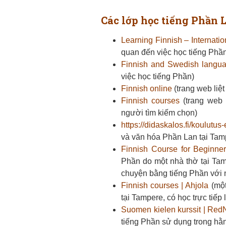
Các lớp học tiếng Phần 
Learning Finnish – Internat
quan đến việc học tiếng Phầ
Finnish and Swedish langu
việc học tiếng Phần)
Finnish online
(trang web liệ
Finnish courses
(trang web 
người tìm kiếm chọn)
https://didaskalos.fi/koulutus
và văn hóa Phần Lan tại Tam
Finnish Course for Beginne
Phần do một nhà thờ tại Tam
chuyện bằng tiếng Phần với 
Finnish courses | Ahjola
(một
tại Tampere, có học trực tiếp 
Suomen kielen kurssit | Red
tiếng Phần sử dụng trong hằ