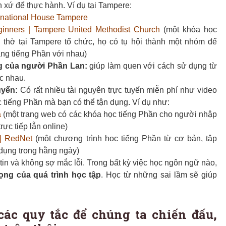
n xứ để thực hành. Ví dụ tại Tampere:
ernational House Tampere
ginners | Tampere United Methodist Church
(một khóa học
 thờ tại Tampere tổ chức, họ có tụ hội thành một nhóm để
ằng tiếng Phần với nhau)
ng của người Phần Lan:
giúp làm quen với
cách sử dụng từ
c nhau.
uyến:
Có rất nhiều tài nguyên trực tuyến miễn phí như video
c tiếng Phần mà bạn có thể tận dụng. Ví dụ như:
a
(một trang web có các khóa học tiếng Phần cho người nhập
rực tiếp lẫn online)
 | RedNet
(một chương trình học tiếng Phần từ cơ bản, tập
 dụng trong hằng ngày)
tin và không sợ mắc lỗi. Trong bất kỳ việc học ngôn ngữ nào,
rọng của quá trình học tập
. Học từ những sai lầm sẽ giúp
ác quy tắc để chúng ta chiến đấu,