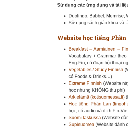
Sử dụng các ứng dụng và tài liệ
Duolingo, Babbel, Memrise, 
Sử dụng sách giáo khoa và tà
Website học tiếng Phần
Breakfast – Aamiainen – Fi
Vocabulary + Grammar theo c
Eng-Fin, có đoạn hội thoại n
Vegetables / Study Finnish
(W
có Foods & Drinks…)
Extreme Finnish
(Website này
học nhưng KHÔNG thu phí)
Arkielämä (kotisuomessa.fi)
(
Học tiếng Phần Lan (lingoh
học, có audio và dịch Fin-Vie
Suomi taskussa
(Website dàn
Supisuomea
(Website dành c