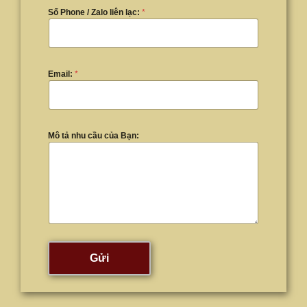
Số Phone / Zalo liên lạc:
*
Email:
*
Mô tả nhu cầu của Bạn:
Gửi