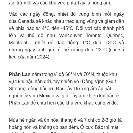
áp, trừ một vài các khu vực phía Tây là nóng ẩm.
Vào các ngày đông, nhiệt độ trung bình mỗi ngày
của Canada sẽ khác nhau theo từng vùng và giảm dần
về phía bắc từ 4°C đến -45°C. Đối với các thành phố
lớn và thủ đô như Vancouver, Toronto, Québec,
Montreal… nhiệt độ dao động -1°C đến -13°C và
những ngày lạnh giá có thể xuống đến -22°C (các số
liệu của năm 2024).
Phần Lan
nằm trong vĩ độ 60°N và 70°N, thuộc khu
vực khí hậu hàn đới, tuy nhiên với Dòng Vịnh (Gulf
Stream), dòng hải lưu Đại Tây Dương ấm áp bắt
nguồn từ vịnh Mexico và gió Tây ấm khiến khí hậu ở
Phần Lan dễ chịu hơn các khu vực khác cùng vĩ độ.
Mùa hè ngắn và ôn hòa, tháng 6 và 7 chỉ có 2-3 giờ là
hoàng hôn và không có ban đêm. Ở cực Bắc thì mặt