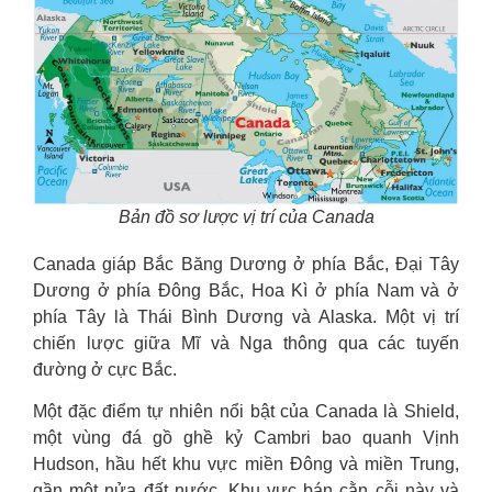
Bản đồ sơ lược vị trí của Canada
Canada giáp Bắc Băng Dương ở phía Bắc, Đại Tây
Dương ở phía Đông Bắc, Hoa Kì ở phía Nam và ở
phía Tây là Thái Bình Dương và Alaska. Một vị trí
chiến lược giữa Mĩ và Nga thông qua các tuyến
đường ở cực Bắc.
Một đặc điểm tự nhiên nổi bật của Canada là Shield,
một vùng đá gồ ghề kỷ Cambri bao quanh Vịnh
Hudson, hầu hết khu vực miền Đông và miền Trung,
gần một nửa đất nước. Khu vực bán cằn cỗi này và