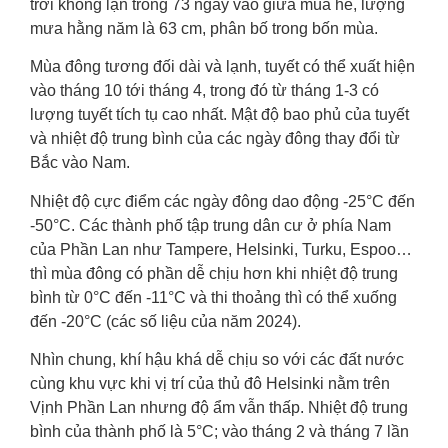
trời không lặn trong 73 ngày vào giữa mùa hè, lượng
mưa hằng năm là 63 cm, phân bố trong bốn mùa.
Mùa đông tương đối dài và lạnh, tuyết có thể xuất hiện
vào tháng 10 tới tháng 4, trong đó từ tháng 1-3 có
lượng tuyết tích tụ cao nhất. Mật độ bao phủ của tuyết
và nhiệt độ trung bình của các ngày đông thay đổi từ
Bắc vào Nam.
Nhiệt độ cực điểm các ngày đông dao động -25°C đến
-50°C. Các thành phố tập trung dân cư ở phía Nam
của Phần Lan như Tampere, Helsinki, Turku, Espoo…
thì mùa đông có phần dễ chịu hơn khi nhiệt độ trung
bình từ 0°C đến -11°C và thi thoảng thì có thể xuống
đến -20°C (các số liệu của năm 2024).
Nhìn chung, khí hậu khá dễ chịu so với các đất nước
cùng khu vực khi vị trí của thủ đô Helsinki nằm trên
Vịnh Phần Lan nhưng độ ẩm vẫn thấp. Nhiệt độ trung
bình của thành phố là 5°C; vào tháng 2 và tháng 7 lần