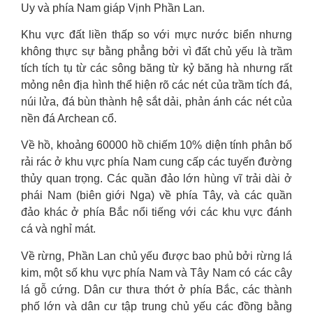
Uy và phía Nam giáp Vịnh Phần Lan.
Khu vực đất liền thấp so với mực nước biển nhưng
không thực sự bằng phẳng bởi vì đất chủ yếu là trầm
tích tích tụ từ các sông băng từ kỷ băng hà nhưng rất
mỏng nên địa hình thể hiện rõ các nét của trầm tích đá,
núi lửa, đá bùn thành hệ sắt dải, phản ánh các nét của
nền đá Archean cổ.
Về hồ, khoảng 60000 hồ chiếm 10% diện tính phân bố
rải rác ở khu vực phía Nam cung cấp các tuyến đường
thủy quan trọng. Các quần đảo lớn hùng vĩ trải dài ở
phái Nam (biên giới Nga) về phía Tây, và các quần
đảo khác ở phía Bắc nổi tiếng với các khu vực đánh
cá và nghỉ mát.
Về rừng, Phần Lan chủ yếu được bao phủ bởi rừng lá
kim, một số khu vực phía Nam và Tây Nam có các cây
lá gỗ cứng. Dân cư thưa thớt ở phía Bắc, các thành
phố lớn và dân cư tập trung chủ yếu các đồng bằng