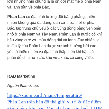
lớn nhưng nhìn chung là là ôn đới mát mẻ ở phía Nam
và lạnh dần về phía Bắc.
Phần Lan
có địa hình tương đối bằng phẳng, thiên
nhiên không quá đa dạng, dân cư thưa thớt ở phía
Bắc, tập trung chủ yếu ở các vùng đồng bằng ven biển
nhỏ ở phía Nam và Tây Nam. Phần Lan là nước có khí
hậu vùng cực với mùa đông dài và lạnh. Tuy nhiên, vị
trí địa lý của Phần Lan được sự ảnh hưởng bởi các
yếu tố thiên nhiên và địa hình thấp, nên khí hậu có
phần dễ chịu hơn các khu vực khác có cùng vĩ độ.
RAB Marketing
Nguồn tham khảo:
https://zoom.earth/maps/temperature/
Phần Lan trên bản đồ thế giới vị trí & đặc điểm
Đặc điểm khí hậu Canada bạn cần biết | IDP