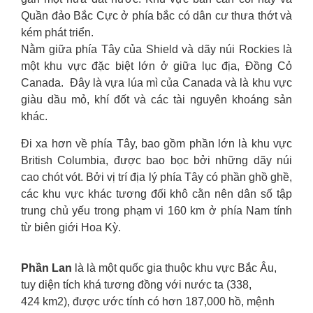
Quần đảo Bắc Cực ở phía bắc có dân cư thưa thớt và
kém phát triển.
Nằm giữa phía Tây của Shield và dãy núi Rockies là
một khu vực đặc biệt lớn ở giữa lục địa, Đồng Cỏ
Canada. Đây là vựa lúa mì của Canada và là khu vực
giàu dầu mỏ, khí đốt và các tài nguyên khoáng sản
khác.
Đi xa hơn về phía Tây, bao gồm phần lớn là khu vực
British Columbia, được bao bọc bởi những dãy núi
cao chót vót. Bởi vị trí địa lý phía Tây có phần ghồ ghề,
các khu vực khác tương đối khô cằn nên dân số tập
trung chủ yếu trong phạm vi 160 km ở phía Nam tính
từ biên giới Hoa Kỳ.
Phần Lan
là là một quốc gia thuộc khu vực Bắc Âu,
tuy diện tích khá tương đồng với nước ta (338,
424 km2), được ước tính có hơn 187,000 hồ, mệnh