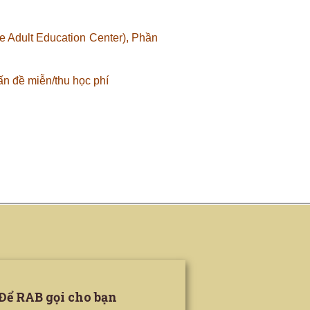
 Adult Education Center), Phần
n đề miễn/thu học phí
Để RAB gọi cho bạn