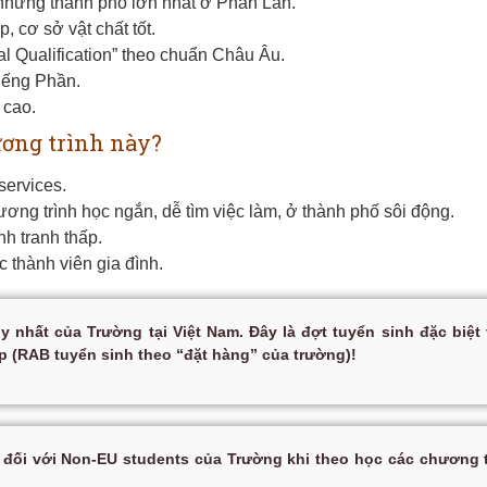
 những thành phố lớn nhất ở Phần Lan.
, cơ sở vật chất tốt.
l Qualification” theo chuẩn Châu Âu.
iếng Phần.
 cao.
ơng trình này?
services.
ng trình học ngắn, dễ tìm việc làm, ở thành phố sôi động.
h tranh thấp.
 thành viên gia đình.
y nhất của Trường tại Việt Nam. Đây là đợt tuyển sinh đặc biệt
ấp
(RAB tuyển sinh theo “đặt hàng” của trường)
!
 đối với Non-EU students của Trường khi theo học các chương tr