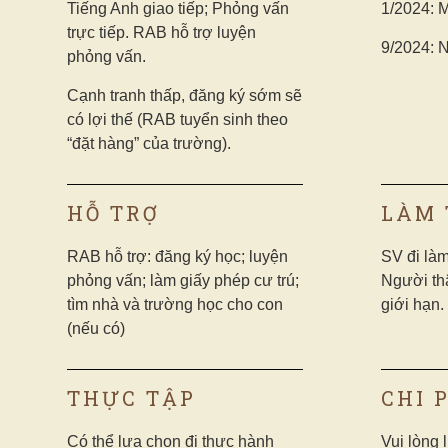
Tiếng Anh giao tiếp; Phỏng vấn
1/2024: 
trực tiếp. RAB hỗ trợ luyện
9/2024: 
phỏng vấn.
Cạnh tranh thấp, đăng ký sớm sẽ
có lợi thế (RAB tuyển sinh theo
“đặt hàng” của trường).
HỖ TRỢ
LÀM
RAB hỗ trợ: đăng ký học; luyện
SV đi là
phỏng vấn; làm giấy phép cư trú;
Người th
tìm nhà và trường học cho con
giới hạn.
(nếu có)
THỰC TẬP
CHI 
Có thể lựa chọn đi thực hành
Vui lòng 