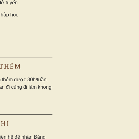
Mở tuyển
Nhập học
 THÊM
m thêm được 30h/tuần.
ân đi cùng đi làm không
PHÍ
liên hệ để nhận Bảng