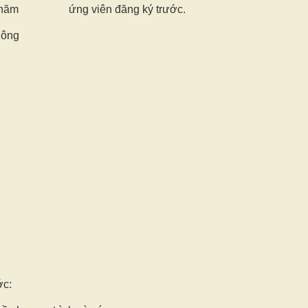
 năm
ứng viên đăng ký trước.
hông
ớc: