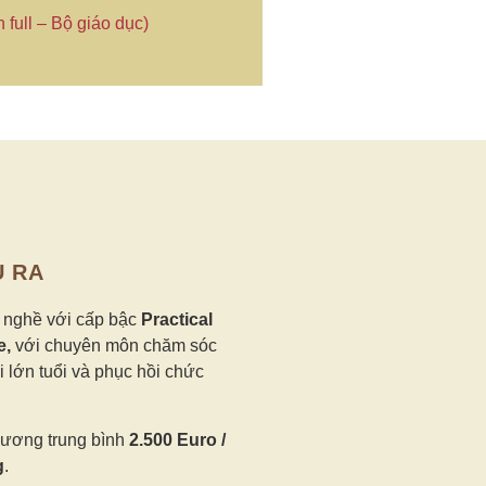
 full – Bộ giáo dục)
U RA
 nghề với cấp bậc
Practical
e,
với chuyên môn chăm sóc
 lớn tuổi và phục hồi chức
ương trung bình
2.500 Euro /
g
.