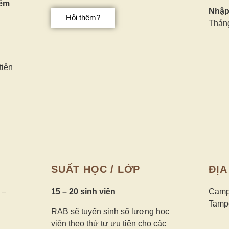
iểm
Nhập
Hỏi thêm?
Tháng
tiên
SUẤT HỌC / LỚP
ĐỊA
 –
15 – 20 sinh viên
Campu
Tamp
RAB sẽ tuyển sinh số lượng học
viên theo thứ tự ưu tiên cho các