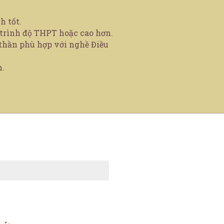
h tốt.
 trình độ THPT hoặc cao hơn.
 thần phù hợp với nghề Điều
h.