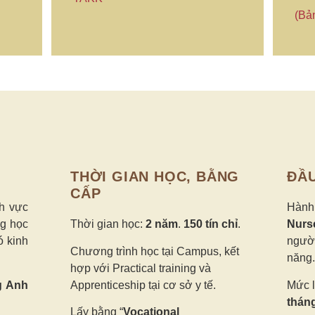
(Bản
THỜI GIAN HỌC, BẰNG
ĐẦ
CẤP
nh vực
Hành
g học
Thời gian học:
2 năm
.
150 tín chỉ
.
Nurs
ó kinh
người
Chương trình học tại Campus, kết
năng.
hợp với Practical training và
g Anh
Apprenticeship tại cơ sở y tế.
Mức l
thán
Lấy bằng “
Vocational