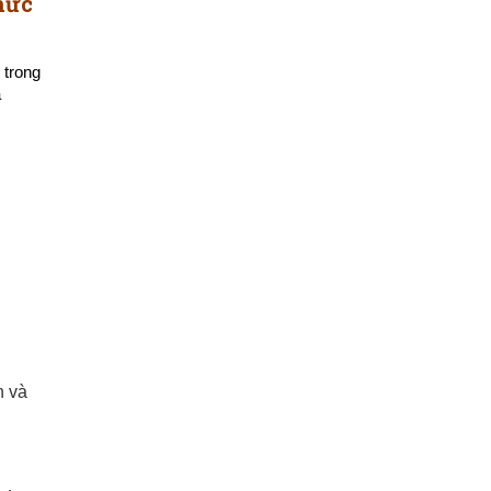
hức
 trong
a
n và