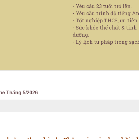
- Yêu cầu 23 tuổi trở lên.
- Yêu cầu trình độ tiếng An
- Tốt nghiệp THCS, ưu tiên
- Sức khỏe thể chất & tinh
dưỡng.
- Lý lịch tư pháp trong sạc
ine Tháng 5/2026