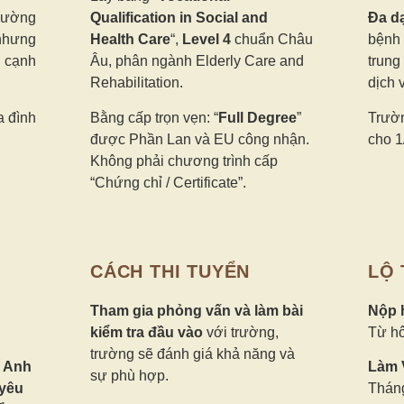
đường
Qualification in Social and
Đa d
nhưng
Health Care
“,
Level 4
chuẩn Châu
bệnh 
ự cạnh
Âu, phân ngành Elderly Care and
trung
Rehabilitation.
dịch 
a đình
Bằng cấp trọn vẹn: “
Full Degree
”
Trườn
được Phần Lan và EU công nhận.
cho 1
Không phải chương trình cấp
“Chứng chỉ / Certificate”.
CÁCH THI TUYỂN
LỘ 
Tham gia phỏng vấn và làm bài
Nộp 
kiểm tra đầu vào
với trường,
Từ h
trường sẽ đánh giá khả năng và
g Anh
Làm V
sự phù hợp.
yêu
Tháng