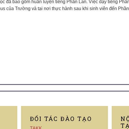
ọc đã bao gồm huấn luyện tiếng Phần Lan. Việc dạy tiếng Phầ
us của Trường và tại nơi thực hành sau khi sinh viên đến Phần
ĐỐI TÁC ĐÀO TẠO
N
T
TAKK