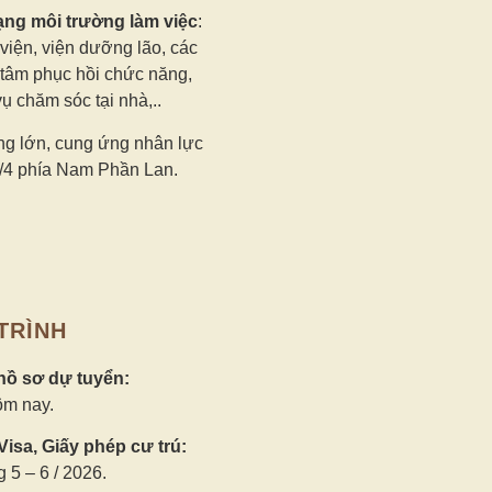
ạng môi trường làm việc
:
viện, viện dưỡng lão, các
 tâm phục hồi chức năng,
vụ chăm sóc tại nhà,..
g lớn, cung ứng nhân lực
/4 phía Nam Phần Lan.
TRÌNH
hồ sơ dự tuyển:
ôm nay.
isa, Giấy phép cư trú:
 5 – 6 / 2026.