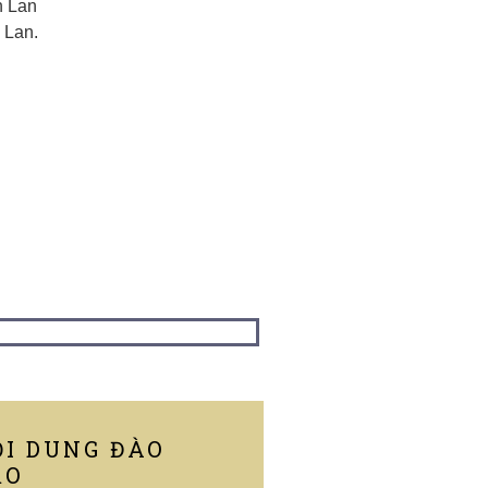
n Lan
 Lan.
ỘI DUNG ĐÀO
ẠO