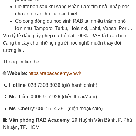
Hỗ trợ bạn sau khi sang Phần Lan: tìm nhà, nhập học
cho con, các thủ tục cần thiết
Có cộng đồng du học sinh RAB tại nhiều thành phố
lớn như Tampere, Turku, Helsinki, Lahti, Vaasa, Pori…
Với tỷ lệ đậu giấy phép cư trú đạt 100%, RAB là lựa chọn
đáng tin cậy cho những người học nghề muốn thay đổi
tương lai.
Thông tin liên hệ:
🌐
Website
:
https://rabacademy.vn/vi/
📞
Hotline
: 028 7303 3036 (giờ hành chính)
📱
Ms. Tiên
: 0906 917 926 (điện thoại/Zalo)
📱
Ms. Cherry
: 086 5614 381 (điện thoại/Zalo)
🏢
Văn phòng RAB Academy
: 29 Huỳnh Văn Bánh, P. Phú
Nhuận, TP. HCM