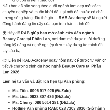
cho con đi kèm (nếu có)
Nếu bạn đã sẵn sàng theo đuổi ngành làm đẹp một cách
chuyên nghiệp và muốn khởi đầu tại một đất nước có chất
lượng sống hàng đầu thế giới –
RAB Academy
sẽ là người
đồng hành đáng tin cậy của bạn trên hành trình đó.
🌍 Hãy để
RAB giúp bạn mở cánh cửa đến ngành
Beauty Care tại Phần Lan
, nơi đam mê được nuôi dưỡng
bằng kỹ năng và nghề nghiệp được xây dựng từ chính đôi
tay của bạn.
👉 Liên hệ RAB Academy ngay hôm nay để được tư vấn chi
tiết về chương trình
du học nghề Beauty Care tại Phần
Lan 2026
.
Liên hệ tư vấn và đặt lịch hẹn tại Văn phòng:
Ms. Tiên: 0906 917 926 (Đt/Zalo)
Ms. Lisa: 0933 807 436 (Đt/Zalo)
Ms. Cherry: 086 5614 381 (Đt/Zalo)
Hotline Văn phòng RAB: 028 7303 3036 (Giờ hành