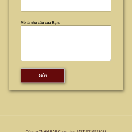
Mô tả nhu cầu của Bạn:
Gửi
Công ty TNHH RAB Consulting. MST: 0316523038