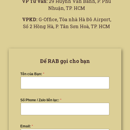
VP Tư vấn:
29 Huỳnh Văn Bánh, P. Phú
Nhuận, TP. HCM
VPKD:
G-Office, Tòa nhà Hà Đô Airport,
Số 2 Hồng Hà, P. Tân Sơn Hoà, TP. HCM
Để RAB gọi cho bạn
Tên của Bạn:
*
Số Phone / Zalo liên lạc:
*
Email:
*