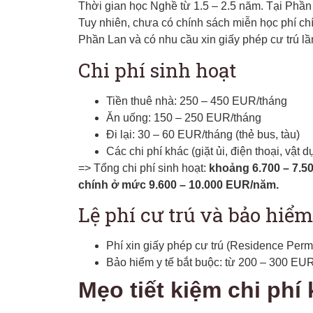
Thời gian học Nghề từ 1.5 – 2.5 năm. Tại Phần
Tuy nhiên, chưa có chính sách miễn học phí ch
Phần Lan và có nhu cầu xin giấy phép cư trú l
Chi phí sinh hoạt
Tiền thuê nhà: 250 – 450 EUR/tháng
Ăn uống: 150 – 250 EUR/tháng
Đi lại: 30 – 60 EUR/tháng (thẻ bus, tàu)
Các chi phí khác (giặt ủi, điện thoại, vậ
=> Tổng chi phí sinh hoạt:
khoảng 6.700 – 7.5
chính ở mức 9.600 – 10.000 EUR/năm.
Lệ phí cư trú và bảo hiểm
Phí xin giấy phép cư trú (Residence Per
Bảo hiểm y tế bắt buộc: từ 200 – 300 EU
Mẹo tiết kiệm chi phí