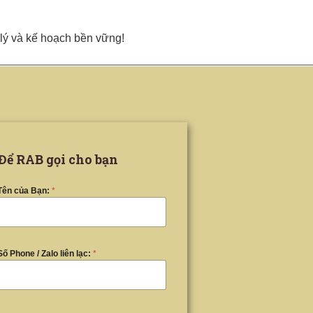
 lý và kế hoạch bền vững!
Để RAB gọi cho bạn
Tên của Bạn:
*
Số Phone / Zalo liên lạc:
*