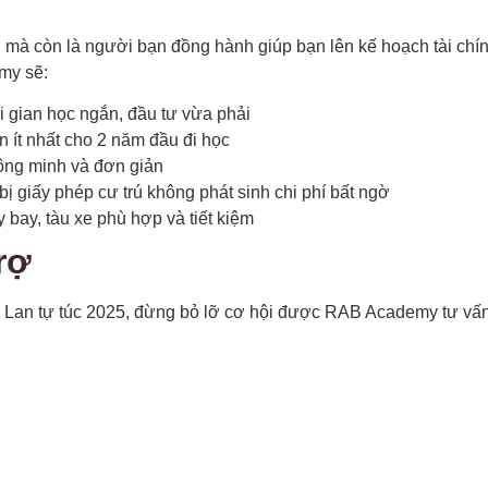
 mà còn là người bạn đồng hành giúp bạn lên kế hoạch tài chí
my sẽ:
i gian học ngắn, đầu tư vừa phải
n ít nhất cho 2 năm đầu đi học
ông minh và đơn giản
ị giấy phép cư trú không phát sinh chi phí bất ngờ
y bay, tàu xe phù hợp và tiết kiệm
rợ
n tự túc 2025, đừng bỏ lỡ cơ hội được RAB Academy tư vấn lộ 