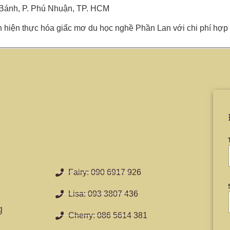
 Bánh, P. Phú Nhuận, TP. HCM
 hiện thực hóa giấc mơ du học nghề Phần Lan với chi phí hợp
Fairy: 090 6917 926
Lisa: 093 3807 436
g
Cherry: 086 5614 381