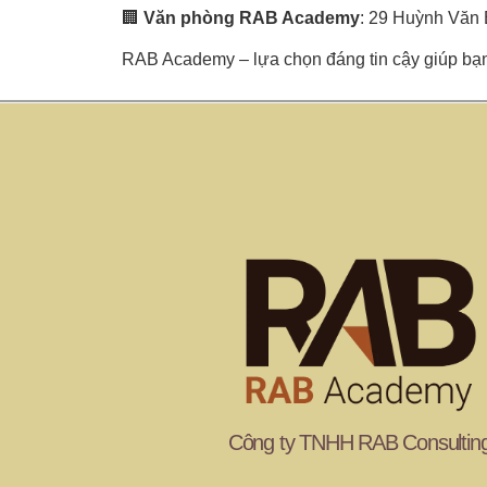
🏢
Văn phòng RAB Academy
: 29 Huỳnh Văn
RAB Academy – lựa chọn đáng tin cậy giúp bạn
Công ty TNHH RAB Consultin