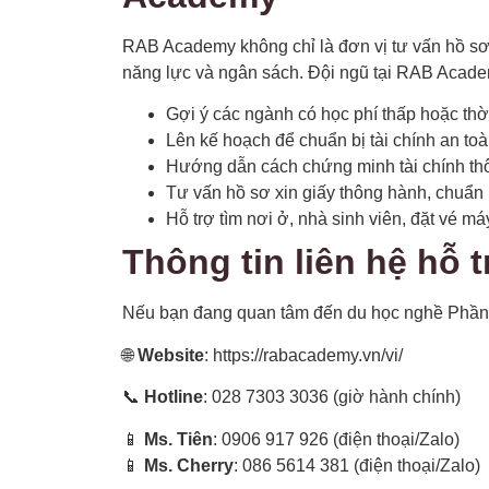
RAB Academy không chỉ là đơn vị tư vấn hồ sơ
năng lực và ngân sách. Đội ngũ tại RAB Acade
Gợi ý các ngành có học phí thấp hoặc thờ
Lên kế hoạch để chuẩn bị tài chính an toà
Hướng dẫn cách chứng minh tài chính th
Tư vấn hồ sơ xin giấy thông hành, chuẩn b
Hỗ trợ tìm nơi ở, nhà sinh viên, đặt vé má
Thông tin liên hệ hỗ t
Nếu bạn đang quan tâm đến du học nghề Phần La
🌐
Website
: https://rabacademy.vn/vi/
📞
Hotline
: 028 7303 3036 (giờ hành chính)
📱
Ms. Tiên
: 0906 917 926 (điện thoại/Zalo)
📱
Ms. Cherry
: 086 5614 381 (điện thoại/Zalo)