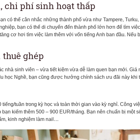
 chi phí sinh hoạt thấp
 bạn có thể cân nhắc những thành phố vừa như Tampere, Turku,
t nghiệp, bạn có thể di chuyển đến thành phố lớn hơn để tìm vi
 tăng cơ hơi tìm việc làm thêm với vốn tiếng Anh ban đầu. Nếu b
 thuê ghép
ặc nhà sinh viên – vừa tiết kiệm vừa dễ làm quen bạn mới. Giá 
du học Nghề, bạn cũng được hưởng chính sách ưu đãi này khi t
tiếng/tuần trong kỳ học và toàn thời gian vào kỳ nghỉ. Công vi
p bạn kiếm thêm 500 – 900 EUR/tháng. Bạn nên chuẩn bị một số
hẩm, kinh nghiệm làm nail…