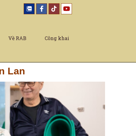
Về RAB
Công khai
ần Lan