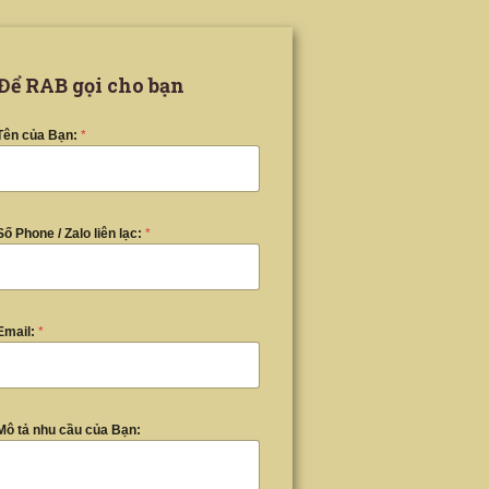
Để RAB gọi cho bạn
Tên của Bạn:
*
Số Phone / Zalo liên lạc:
*
Email:
*
Mô tả nhu cầu của Bạn: