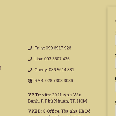
Fairy: 090 6917 926
Lisa: 093 3807 436
g
Cherry: 086 5614 381
RAB: 028 7303 3036
VP Tư vấn:
29 Huỳnh Văn
Bánh, P. Phú Nhuận, TP. HCM
VPKD:
G-Office, Tòa nhà Hà Đô