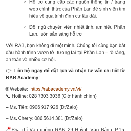
Hỗ trợ cung cấp các nguồn thông tin / trang
web chính thức của Phần Lan để sinh viên tìm
hiểu về quá trình định cư lâu dài.
Đội ngũ chuyên viên nhiệt tình, am hiểu Phần
Lan, luôn sẵn sàng hỗ trợ
Với RAB, bạn không đi một mình. Chúng tôi cùng bạn bắt
đầu hành trình vươn tới tương lai tại Phần Lan – rõ ràng,
an toàn và nhiều cơ hội.
👉
Liên hệ ngay để đặt lịch và nhận tư vấn chi tiết từ
RAB Academy:
🌐 Website:
https://rabacademy.vn/vi/
📞 Hotline: 028 7303 3036 (Giờ hành chính)
– Ms. Tiên: 0906 917 926 (Đt/Zalo)
– Ms. Cherry: 086 5614 381 (Đt/Zalo)
Địa chỉ Văn phòng RAB: 29 Huỳnh Văn Bánh, P.15,