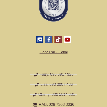
Go to RAB Global
Fairy: 090 6917 926
Lisa: 093 3807 436
Cherry: 086 5614 381
RAB: 028 7303 3036